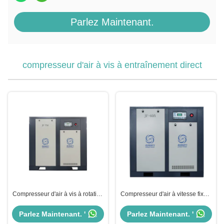
Parlez Maintenant.
compresseur d'air à vis à entraînement direct
Compresseur d'air à vis à rotation
Compresseur d'air à vitesse fixe à
à entraînement direct à faible
entraînement direct 380V 50Hz
bruit 380V
Compresseur rotatif à vis avec
Parlez Maintenant. '
Parlez Maintenant. '
sèche-linge