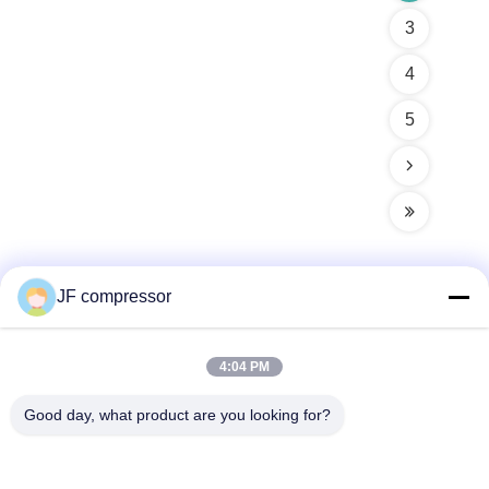
3
4
5
JF compressor
Contactez rapidement
4:04 PM
Adresse
Good day, what product are you looking for?
No 99 rue Shengzhou, district de Huishan, ville de Wuxi,
province du Jiangsu, Chine