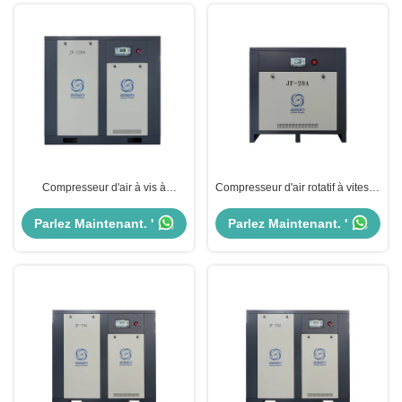
Compresseur d'air à vis à
Compresseur d'air rotatif à vitesse
entraînement direct industriel
fixe stationnaire à vis à
rotatif à vitesse fixe 90 kW 120 ch
entraînement direct 380V 3pH
Parlez Maintenant. '
Parlez Maintenant. '
50Hz