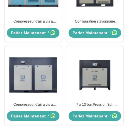
Compresseur d'air à vis à
Configuration stationnaire
entraînement direct à vitesse fixe
Compresseur d'air à propulsion
à étage unique 315kw 430HP
directe à faible bruit
Parlez Maintenant. '
Parlez Maintenant. '
IP23 IP54 IP55
Compresseur d'air à vis à
7 à 13 bar Pression 3ph
entraînement direct à vitesse fixe
Compresseur d'air à vitesse fixe
à étage unique 132kw 175HP
7,5 à 400 kW Pour outils
Parlez Maintenant. '
Parlez Maintenant. '
IP23 IP54 IP55
pneumatiques