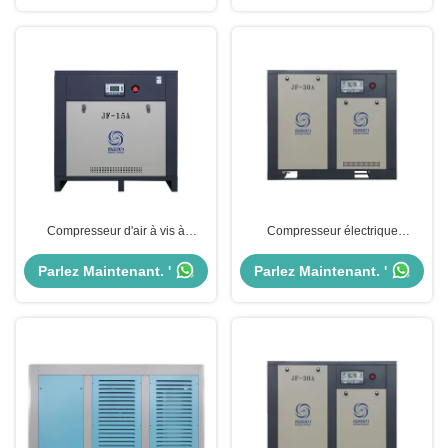
Compresseur d'air à vis à
Compresseur électrique
entraînement direct de 7 à 13 bar
automatique à action directe
à pression avec puissance
380V Compresseur d'air à vis
Parlez Maintenant. '
Parlez Maintenant. '
moteur de 7,5 à 400 kW
rotatif