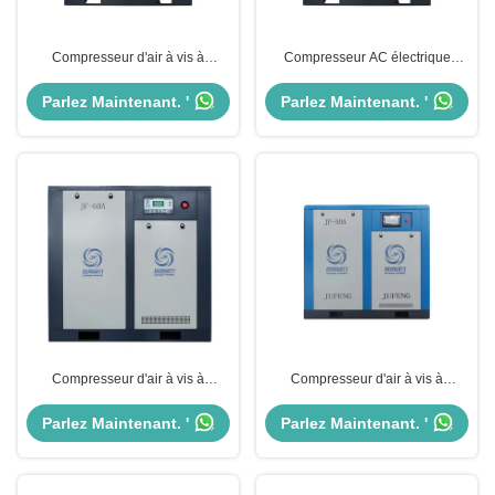
Compresseur d'air à vis à
Compresseur AC électrique
entraînement direct IP23 IP54
automobile à entraînement direct
IP55 Compresseur d'air à
de 7 à 13 bar pour le
Parlez Maintenant. '
Parlez Maintenant. '
entraînement direct
refroidissement sans bruit
Compresseur d'air à vis à
Compresseur d'air à vis à
entraînement direct rotatif de 45
entraînement direct 380V 3pH
kW à 60 ch 6.0 - 7.4 M3/min Débit
50Hz avec efficacité de
Parlez Maintenant. '
Parlez Maintenant. '
d'air
refroidissement par air