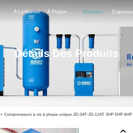
À La Maison
À Propos De Nous
Produits
Détails Des Produits
>
Compresseurs à vis à phase unique JD-3AT-JD-12AT 3HP 5HP 6H