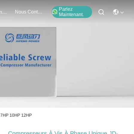
Parlez
Nous Contacter
Événements
Maintenant.
P 7HP 10HP 12HP
Compresseurs À Vis À Phase Unique JD-