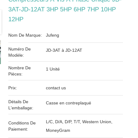
3AT-JD-12AT 3HP 5HP 6HP 7HP 10HP
12HP
Nom De Marque:
Jufeng
Numéro De
JD-3AT à JD-12AT
Modèle:
Nombre De
1 Unité
Pièces:
Prix:
contact us
Détails De
Casse en contreplaqué
L'emballage:
L/C, D/A, D/P, T/T, Western Union,
Conditions De
Paiement:
MoneyGram